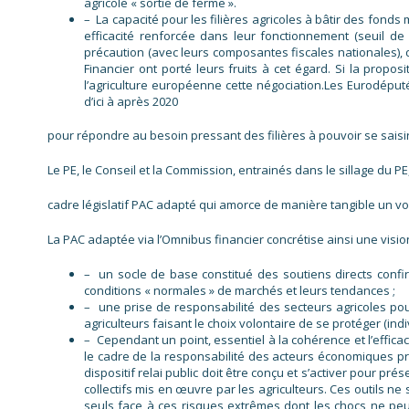
agricole « sortie de ferme ».
– La capacité pour les filières agricoles à bâtir des fond
efficacité renforcée dans leur fonctionnement (seuil de 
précaution (avec leurs composantes fiscales nationales), 
Financier ont porté leurs fruits à cet égard. Si la propo
l’agriculture européenne cette négociation.Les Eurodéputé
d’ici à après 2020
pour répondre au besoin pressant des filières à pouvoir se saisi
Le PE, le Conseil et la Commission, entrainés dans le sillage du PE
cadre législatif PAC adapté qui amorce de manière tangible un vol
La PAC adaptée via l’Omnibus financier concrétise ainsi une vis
– un socle de base constitué des soutiens directs confir
conditions « normales » de marchés et leurs tendances ;
– une prise de responsabilité des secteurs agricoles pou
agriculteurs faisant le choix volontaire de se protéger (ind
– Cependant un point, essentiel à la cohérence et l’effica
le cadre de la responsabilité des acteurs économiques pri
dispositif relai public doit être conçu et s’activer pour pr
collectifs mis en œuvre par les agriculteurs. Ces outils ne
seuls face à ces risques extrêmes dont les chocs ne peuv