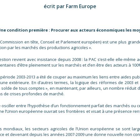
écrit par Farm Europe
Une condition première : Procurer aux acteurs économiques les mo
(Commission en tête, Conseil et Parlement européen) est une plus grande 
tion par les marchés des productions agricoles ».
stion revient avec insistance depuis 2008 : la PAC s’est-elle elle-même 
imentaires d’être pleinement sur les marchés et d’en être des acteurs à 100
a période 2003-2013 a été de couper au maximum les liens entre aides pub
cune extérieure. En d’autres termes, la logique des réformes de 2003 et 
 « solde de tous comptes », en maintenant, par ailleurs, un nombre réduit d
cas de crises profondes de marché.
é osciller entre l’hypothèse d’un fonctionnement parfait des marchés ou 
 l’Union européenne ouvrait ses frontières et visait à une présence ren
s mondiaux, les secteurs agricoles de l’Union européenne se sont large
uence et devenant depuis les années 2007-2009 une donne nouvelle non con