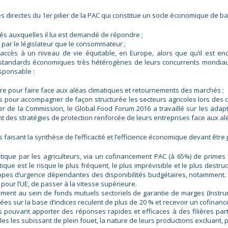
ides directes du 1er pilier de la PAC qui constitue un socle économique de ba
 auxquelles il lui est demandé de répondre ;
par le législateur que le consommateur ;
 accès à un niveau de vie équitable, en Europe, alors que qu’il est e
standards économiques très hétérogènes de leurs concurrents mondiaux
sponsable :
dre pour faire face aux aléas climatiques et retournements des marchés ;
s pour accompagner de façon structurée les secteurs agricoles lors des 
r de la Commission, le Global Food Forum 2016 a travaillé sur les adapt
 des stratégies de protection renforcée de leurs entreprises face aux aléa
ls faisant la synthèse de l’efficacité et l’efficience économique devant êtr
matique par les agriculteurs, via un cofinancement PAC (à 65%) de prime
ique est le risque le plus fréquent, le plus imprévisible et le plus destruc
loppes d’urgence dépendantes des disponibilités budgétaires, notamment
, pour l’UE, de passer à la vitesse supérieure.
vement au sein de fonds mutuels sectoriels de garantie de marges (Instrum
ées sur la base d’indices reculent de plus de 20 % et recevoir un cofinan
lles pouvant apporter des réponses rapides et efficaces à des filières 
coles les subissant de plein fouet, la nature de leurs productions excluant