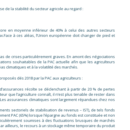
se de la stabilité du secteur agricole au regard :
ncore en moyenne inférieur de 40% à celui des autres secteurs
.Face à ces aléas, l’Union européenne doit changer de pied et
cas de crises particulièrement graves. En amont des négociations
ations souhaitables de la PAC actuelle afin que les agriculteurs
s climatiques et à la volatilité des marchés.
e proposés dés 2018 par la PAC aux agriculteurs :
s d’assurances récolte se déclenchant à partir de 20 % de pertes
teur que l’agriculture connaît, il n’est plus tenable de rester dans
. Les assurances climatiques sont largement répandues chez nos
ents sectoriels de stabilisation de revenus – IST), de tels fonds
cement PAC (65%) lorsque l’épargne au fonds est constituée et non
particulièrement soumises à des fluctuations brusques de marchés
, par ailleurs, le recours à un stockage même temporaire du produit