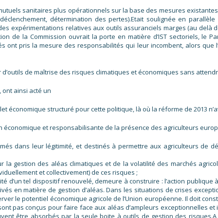
s mutuels sanitaires plus opérationnels sur la base des mesures existante
déclenchement, détermination des pertes).Etait soulignée en parallèle 
des expérimentations relatives aux outils assuranciels marges (au delà d
sition de la Commission ouvrait la porte en matière d’IST sectoriels, le
s ont pris la mesure des responsabilités qui leur incombent, alors que l’
r d’outils de maîtrise des risques climatiques et économiques sans attendr
, ont ainsi acté un
et économique structuré pour cette politique, là où la réforme de 2013 n’a
ion économique et responsabilisante de la présence des agriculteurs europ
més dans leur légitimité, et destinés à permettre aux agriculteurs de d
r la gestion des aléas climatiques et de la volatilité des marchés agric
ividuellement et collectivement) de ces risques ;
cité d’un tel dispositif renouvelé, demeure à construire : l’action publiq
vés en matière de gestion d’aléas. Dans les situations de crises exceptio
éserver le potentiel économique agricole de l’Union européenne. Il doit cons
 sont pas conçus pour faire face aux aléas d’ampleurs exceptionnelles et il
ent être absorbés par la seule boite à outils de gestion des risques.A 