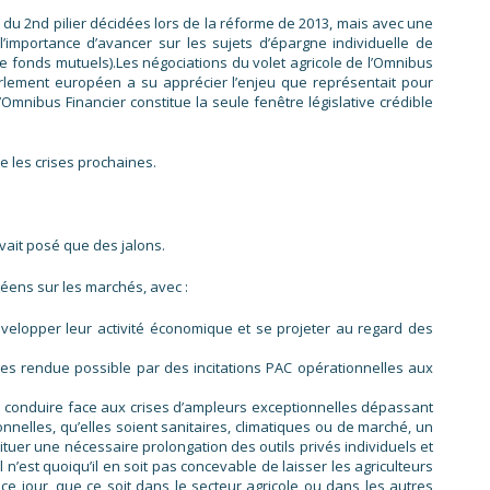
s du 2nd pilier décidées lors de la réforme de 2013, mais avec une
l’importance d’avancer sur les sujets d’épargne individuelle de
e fonds mutuels).Les négociations du volet agricole de l’Omnibus
 Parlement européen a su apprécier l’enjeu que représentait pour
Omnibus Financier constitue la seule fenêtre législative crédible
e les crises prochaines.
vait posé que des jalons.
éens sur les marchés, avec :
évelopper leur activité économique et se projeter au regard des
oles rendue possible par des incitations PAC opérationnelles aux
ue à conduire face aux crises d’ampleurs exceptionnelles dépassant
nnelles, qu’elles soient sanitaires, climatiques ou de marché, un
tituer une nécessaire prolongation des outils privés individuels et
 n’est quoiqu’il en soit pas concevable de laisser les agriculteurs
ce jour, que ce soit dans le secteur agricole ou dans les autres