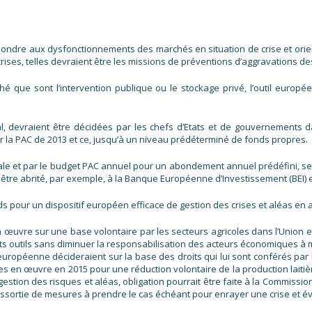
répondre aux dysfonctionnements des marchés en situation de crise et ori
rises, telles devraient être les missions de préventions d’aggravations des
hé que sont l’intervention publique ou le stockage privé, l’outil europé
ital, devraient être décidées par les chefs d’Etats et de gouvernements
ar la PAC de 2013 et ce, jusqu’à un niveau prédéterminé de fonds propres.
le et par le budget PAC annuel pour un abondement annuel prédéfini, serait
it être abrité, par exemple, à la Banque Européenne d’Investissement (BEI) e
 pour un dispositif européen efficace de gestion des crises et aléas en ag
 en œuvre sur une base volontaire par les secteurs agricoles dans l’Unio
ts outils sans diminuer la responsabilisation des acteurs économiques à me
opéenne décideraient sur la base des droits qui lui sont conférés par la
ses en œuvre en 2015 pour une réduction volontaire de la production laiti
de gestion des risques et aléas, obligation pourrait être faite à la Commis
ssortie de mesures à prendre le cas échéant pour enrayer une crise et évi