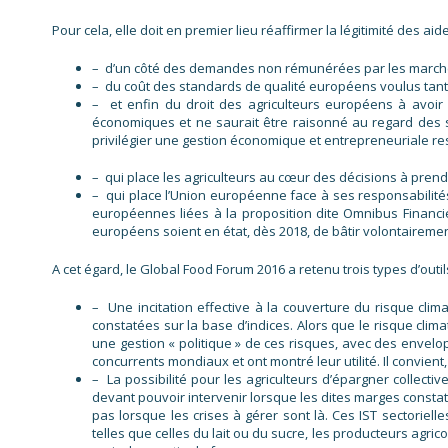
Pour cela, elle doit en premier lieu réaffirmer la légitimité des a
– d’un côté des demandes non rémunérées par les marchés
– du coût des standards de qualité européens voulus tant 
– et enfin du droit des agriculteurs européens à avoir
économiques et ne saurait être raisonné au regard des 
privilégier une gestion économique et entrepreneuriale re
– qui place les agriculteurs au cœur des décisions à pren
– qui place l’Union européenne face à ses responsabilité
européennes liées à la proposition dite Omnibus Financie
européens soient en état, dès 2018, de bâtir volontairement
A cet égard, le Global Food Forum 2016 a retenu trois types d’outi
– Une incitation effective à la couverture du risque cli
constatées sur la base d’indices. Alors que le risque climat
une gestion « politique » de ces risques, avec des enve
concurrents mondiaux et ont montré leur utilité. Il convient
– La possibilité pour les agriculteurs d’épargner collecti
devant pouvoir intervenir lorsque les dites marges constat
pas lorsque les crises à gérer sont là. Ces IST sectorie
telles que celles du lait ou du sucre, les producteurs agri