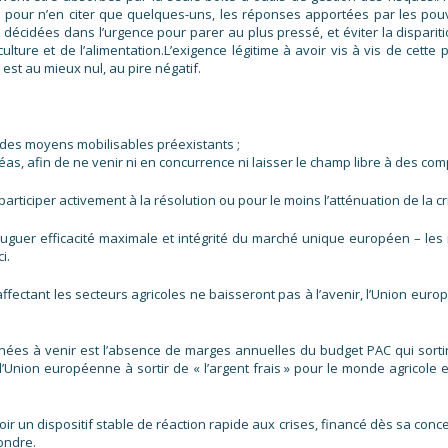
pour n’en citer que quelques-uns, les réponses apportées par les pouvo
écidées dans l’urgence pour parer au plus pressé, et éviter la disparitio
culture et de l’alimentation.L’exigence légitime à avoir vis à vis de cet
t est au mieux nul, au pire négatif.
t des moyens mobilisables préexistants ;
léas, afin de ne venir ni en concurrence ni laisser le champ libre à des co
ticiper activement à la résolution ou pour le moins l’atténuation de la cri
guer efficacité maximale et intégrité du marché unique européen – les 
i.
affectant les secteurs agricoles ne baisseront pas à l’avenir, l’Union eu
nées à venir est l’absence de marges annuelles du budget PAC qui sorti
l’Union européenne à sortir de « l’argent frais » pour le monde agricole e
voir un dispositif stable de réaction rapide aux crises, financé dès sa conc
pondre.