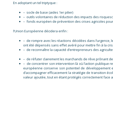
En adoptant un tel triptyque :
– socle de base (aides 1er pilier)
– outils volontaires de réduction des impacts des risquesc
– fonds européen de prévention des crises agricoles pour é
l’Union Européenne décidera enfin :
– de rompre avec les réactions décidées dans l’urgence, le
ont été dépensés sans effet avéré pour mettre fin à la crise
– de reconnaître la capacité d’entrepreneurs des agricult
– de réfuter clairement les marchands de rêve prônant des
– de concentrer son intervention là où l’action publique rev
européenne conserve son potentiel de développement et enc
d’accompagner efficacement la stratégie de transition écol
valeur ajoutée, tout en étant protégés correctement face aux