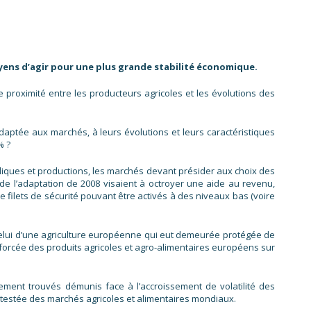
yens d’agir pour une plus grande stabilité économique.
proximité entre les producteurs agricoles et les évolutions des
adaptée aux marchés, à leurs évolutions et leurs caractéristiques
% ?
liques et productions, les marchés devant présider aux choix des
de l’adaptation de 2008 visaient à octroyer une aide au revenu,
e filets de sécurité pouvant être activés à des niveaux bas (voire
celui d’une agriculture européenne qui eut demeurée protégée de
forcée des produits agricoles et agro-alimentaires européens sur
ment trouvés démunis face à l’accroissement de volatilité des
testée des marchés agricoles et alimentaires mondiaux.