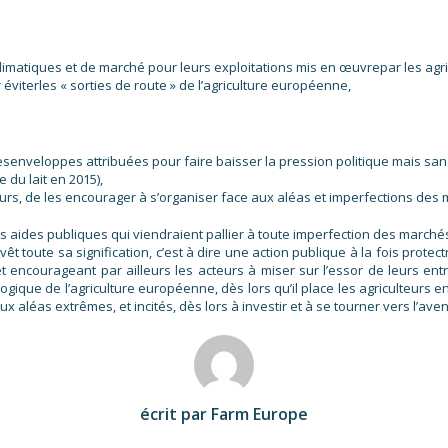
limatiques et de marché pour leurs exploitations mis en œuvrepar les agri
viterles « sorties de route » de l’agriculture européenne,
senveloppes attribuées pour faire baisser la pression politique mais sans
 du lait en 2015),
eurs, de les encourager à s’organiser face aux aléas et imperfections des
 aides publiques qui viendraient pallier à toute imperfection des marchés
êt toute sa signification, c’est à dire une action publique à la fois protec
ourageant par ailleurs les acteurs à miser sur l’essor de leurs entrepri
ogique de l’agriculture européenne, dès lors qu’il place les agriculteurs
 aléas extrêmes, et incités, dès lors à investir et à se tourner vers l’aven
écrit par Farm Europe