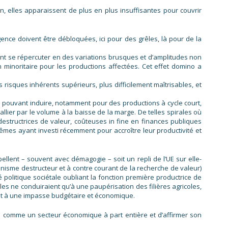
en, elles apparaissent de plus en plus insuffisantes pour couvrir
ce doivent être débloquées, ici pour des grêles, là pour de la
nt se répercuter en des variations brusques et d’amplitudes non
inoritaire pour les productions affectées. Cet effet domino a
 risques inhérents supérieurs, plus difficilement maîtrisables, et
 pouvant induire, notamment pour des productions à cycle court,
llier par le volume à la baisse de la marge. De telles spirales où
destructrices de valeur, coûteuses in fine en finances publiques
êmes ayant investi récemment pour accroître leur productivité et
pellent – souvent avec démagogie – soit un repli de l’UE sur elle-
nnisme destructeur et à contre courant de la recherche de valeur)
é politique sociétale oubliant la fonction première productrice de
lles ne conduiraient qu’à une paupérisation des filières agricoles,
nt à une impasse budgétaire et économique.
cole comme un secteur économique à part entière et d’affirmer son