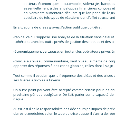
secteurs économiques – automobile, sidérurgie, banques 
essentiellement à des enveloppes financières conçues et d
souveraineté alimentaire dès lors que l’on parle de l’agri
satisfaire de tels types de réactions dont l’effet structuran
En situations de crises graves, l’action publique doit être :
-rapide, ce qui suppose une analyse de la situation sans délai e
-cohérente avec les outils privés de gestion des risques et des a
-économiquement vertueuse, en incitant les opérateurs privés à par
-conçue au niveau communautaire, seul niveau à même de conju
apporter des réponses à des crises globales, celles dont il s’agit ic
Tout comme il est clair que la fréquence des aléas et des crises 
ses filières agricoles à l’avenir.
Un autre point pouvant être accepté comme certain pour les an
prochaine période budgétaire. De fait, parier sur la capacité de 
risque.
Aussi, est-il de la responsabilité des décideurs politiques de pré
claires et modulées selon le type de crise auquel il s’agira de ré