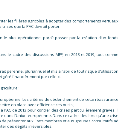
enter les filières agricoles à adopter des comportements vertueux
 crises que la PAC devrait porter.
en le plus opérationnel paraît passer par la création d’un fonds
 dans le cadre des discussions MFF, en 2018 et 2019, tout comme
 pérenne, pluriannuel et mis à l’abri de tout risque d’utilisation
t géré financièrement par celle-ci.
riculture :
n européenne. Les critères de déclenchement de cette réassurance
ttre en place avec efficience ces outils ;
 PAC de 2013 pour contrer des crises particulièrement graves. Il
ère dans l’Union européenne. Dans ce cadre, dès lors qu’une crise
sion de présenter aux Etats membres et aux groupes consultatifs ad
ter des dégâts irréversibles.