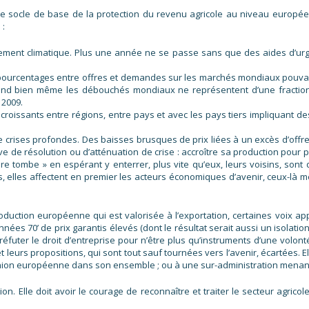
nt le socle de base de la protection du revenu agricole au niveau europé
 :
ment climatique. Plus une année ne se passe sans que des aides d’urgen
s pourcentages entre offres et demandes sur les marchés mondiaux pouva
and bien même les débouchés mondiaux ne représentent d’une fraction m
 2009.
roissants entre régions, entre pays et avec les pays tiers impliquant des
rises profondes. Des baisses brusques de prix liées à un excès d’offre
 de résolution ou d’atténuation de crise : accroître sa production pour pa
e tombe » en espérant y enterrer, plus vite qu’eux, leurs voisins, sont 
, elles affectent en premier les acteurs économiques d’avenir, ceux-là m
roduction européenne qui est valorisée à l’exportation, certaines voix ap
ées 70’ de prix garantis élevés (dont le résultat serait aussi un isolatio
 réfuter le droit d’entreprise pour n’être plus qu’instruments d’une volont
 leurs propositions, qui sont tout sauf tournées vers l’avenir, écartées. E
l’Union européenne dans son ensemble ; ou à une sur-administration mena
tion. Elle doit avoir le courage de reconnaître et traiter le secteur agri