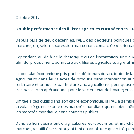
Octobre 2017
Double performance des filières agricoles européennes – 
Depuis plus de deux décennies, l’ABC des décideurs politiques 
marchés, ou, selon l’expression maintenant consacrée « l’orienta
Cependant, au-delà de la rhétorique ou de l’incantation, une que
afin de, précisément, permettre aux filières agricoles et agro-al
Le postulat économique pris par les décideurs durant toute de l
agriculteurs dans leurs actes de produire sans intervention au
forfaitaire et annuelle, par hectare aux agriculteurs, pour quasi
très bas et non opérationnel pour le secteur viande bovine) en 
Limitée à ces outils dans son cadre économique, la PAC a sembl
la volatilité grandissante des marchés mondiaux quand bien même
les marchés mondiaux, sans soutiens publics.
Dans ce lien désiré entre agricultures européennes et marché
marchés, volatilité se renforçant tant en amplitude qu’en fréq