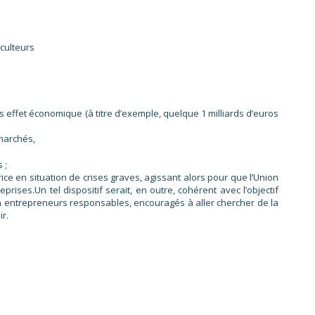
culteurs
 effet économique (à titre d’exemple, quelque 1 milliards d’euros
 marchés,
 ;
trice en situation de crises graves, agissant alors pour que l’Union
ses.Un tel dispositif serait, en outre, cohérent avec l’objectif
 en entrepreneurs responsables, encouragés à aller chercher de la
ir.