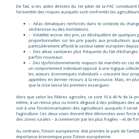
De fait, si les aides directes du 1er pilier de la PAC constitue
l’ensemble des risques auxquels sont confrontés les agriculteurs
– Aéas climatiques renforcés dans le contexte du change
sècheresse ou des inondations.
– Volatilité accrue des prix, un déséquilibre de quelque
proportionnelles sur les prix payés aux producteurs qu
particulièrement affecté le secteur laitier européen depuis
– Des aléas sanitaires plus fréquents du fait d’échanges c
parfois nouveaux.
– Des dysfonctionnements majeurs de marchés en cas de c
un comportement individuel opposé à une logique collective
les acteurs économiques individuels « creusent leur propr
appelées en dernier recours à la rescousse. Mais, en plus
que la crise laisse les premiers exsangues.
Alors que selon les filières agricoles, ce sont 10 à 40 % de la p
même, à un retour plus ou moins déguisé à des politiques des ann
soit à une fonctionnarisation des agriculteurs auxquels il serait
l’agriculture. Ces deux voies doivent être dénoncées avec force et
des zones rurales – à commencer par les plus fragiles – et de 
Au contraire, l’Union européenne doit prendre le parti de l’ambi
importance économique pour l’Union européenne.