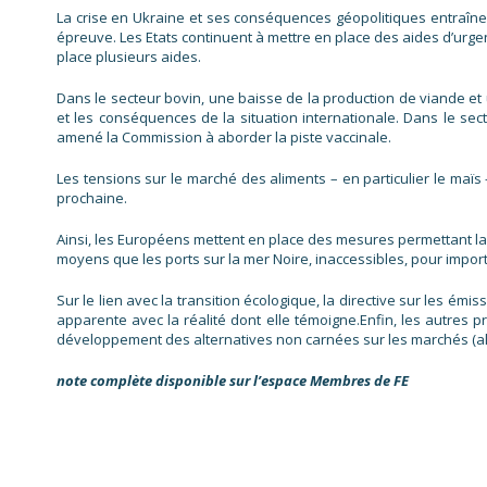
La crise en Ukraine et ses conséquences géopolitiques entraînen
épreuve. Les Etats continuent à mettre en place des aides d’urg
place plusieurs aides.
Dans le secteur bovin, une baisse de la production de viande et u
et les conséquences de la situation internationale. Dans le sec
amené la Commission à aborder la piste vaccinale.
Les tensions sur le marché des aliments – en particulier le maïs 
prochaine.
Ainsi, les Européens mettent en place des mesures permettant la 
moyens que les ports sur la mer Noire, inaccessibles, pour import
Sur le lien avec la transition écologique, la directive sur les ém
apparente avec la réalité dont elle témoigne.Enfin, les autres p
développement des alternatives non carnées sur les marchés (alt
note complète disponible sur l’espace Membres de FE