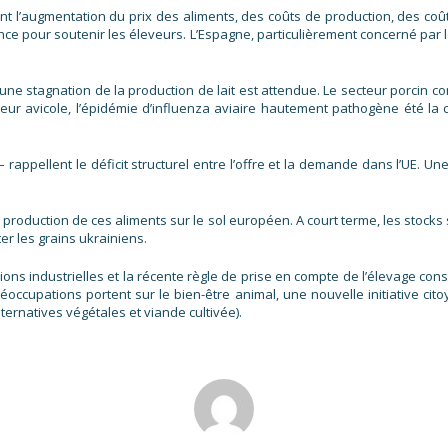
t l’augmentation du prix des aliments, des coûts de production, des coû
ence pour soutenir les éleveurs. L’Espagne, particulièrement concerné pa
ne stagnation de la production de lait est attendue. Le secteur porcin co
teur avicole, l’épidémie d’influenza aviaire hautement pathogène été la 
– rappellent le déficit structurel entre l’offre et la demande dans l’UE. 
production de ces aliments sur le sol européen. A court terme, les stocks
er les grains ukrainiens.
issions industrielles et la récente règle de prise en compte de l’élevage co
réoccupations portent sur le bien-être animal, une nouvelle initiative cit
ernatives végétales et viande cultivée).