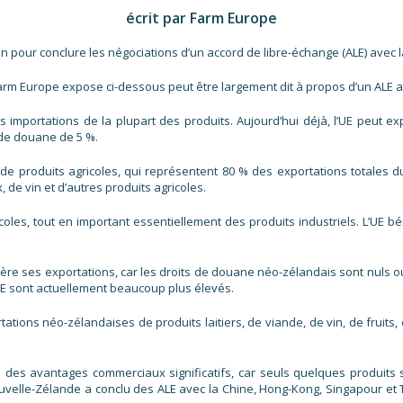
écrit par Farm Europe
r conclure les négociations d’un accord de libre-échange (ALE) avec la 
rm Europe expose ci-dessous peut être largement dit à propos d’un ALE ave
 importations de la plupart des produits. Aujourd’hui déjà, l’UE peut e
 de douane de 5 %.
de produits agricoles, qui représentent 80 % des exportations totales d
, de vin et d’autres produits agricoles.
coles, tout en important essentiellement des produits industriels. L’UE 
uère ses exportations, car les droits de douane néo-zélandais sont nuls ou
l’UE sont actuellement beaucoup plus élevés.
tations néo-zélandaises de produits laitiers, de viande, de vin, de fruits
 des avantages commerciaux significatifs, car seuls quelques produits s
ouvelle-Zélande a conclu des ALE avec la Chine, Hong-Kong, Singapour et