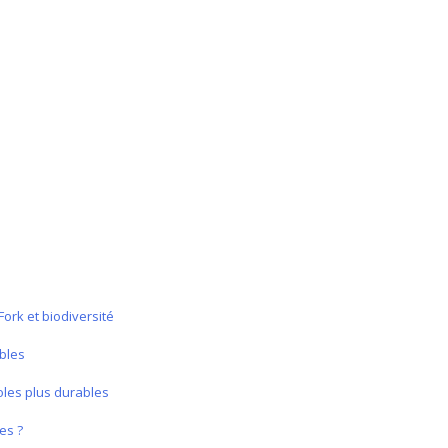
ork et biodiversité
ables
oles plus durables
es ?