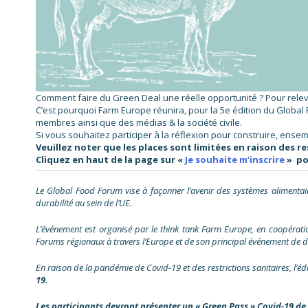
Comment faire du Green Deal une réelle opportunité ? Pour relever
C’est pourquoi Farm Europe réunira, pour la 5e édition du Globa
membres ainsi que des médias & la société civile.
Si vous souhaitez participer à la réflexion pour construire, ense
Veuillez noter que les places sont limitées en raison des re
Cliquez en haut de la page sur «
Je souhaite m’inscrire
» po
Le Global Food Forum vise à façonner l’avenir des systèmes alimentaire
durabilité au sein de l’UE.
L’événement est organisé par le think tank Farm Europe, en coopérat
Forums régionaux à travers l’Europe et de son principal événement de d
En raison de la pandémie de Covid-19 et des restrictions sanitaires, l’é
19.
Les participants devront présenter un « Green Pass » Covid-19 de l