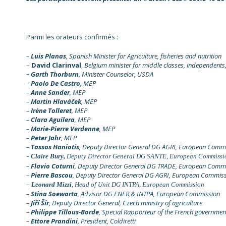
Parmi les orateurs confirmés :
–
Luis Planas
,
Spanish Minister for Agriculture, fisheries and nutrition
–
David Clarinval
,
Belgium minister for middle classes, independents,
– Garth Thorburn
, Minister Counselor, USDA
–
Paolo De Castro
, MEP
–
Anne Sander
, MEP
–
Martin Hlaváček
, MEP
–
Irène Tolleret
, MEP
–
Clara Aguilera
, MEP
–
Marie-Pierre Verdenne
, MEP
–
Peter Jahr
, MEP
–
Tassos Haniotis
, Deputy Director General DG AGRI, European Comm
Claire Bury,
Deputy
Director General DG SANTE, European
Commissi
–
–
Flavio Coturni
, Deputy Director General DG TRADE, European Comm
–
Pierre Bascou
, Deputy Director General DG AGRI, European Commis
–
Leonard Mizzi
, Head of Unit DG INTPA,
European
Commission
–
Stina Soewarta
, Advisor DG ENER & INTPA, European Commission
–
Jiří Šír
, Deputy Director General, Czech ministry of agriculture
–
Philippe Tillous-Borde
, Special Rapporteur of the French government
–
Ettore Prandini
, President, Coldiretti