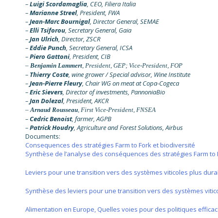
–
Luigi Scordamaglia
, CEO, Filiera Italia
–
Marianne Streel
, President, FWA
–
Jean-Marc Bournigal
, Director General, SEMAE
–
Elli Tsiforou
, Secretary General, Gaia
–
Jan Ulrich
, Director, ZSCR
–
Eddie Punch
, Secretary General, ICSA
–
Piero Gattoni
, President, CIB
–
Benjamin Lammert
, President, GEP; Vice-President, FOP
–
Thierry Coste
, wine grower / Special advisor, Wine Institute
–
Jean-Pierre Fleury
, Chair WG on meat at Copa-Cogeca
–
Eric Sievers
, Director of investments, PannoniaBio
–
Jan Dolezal
, President, AKCR
–
Arnaud Rousseau
, First Vice-
President
, FNSEA
–
Cedric Benoist
, farmer, AGPB
–
Patrick Houdry
, Agriculture and Forest Solutions, Airbus
Documents:
Consequences des stratégies Farm to Fork et biodiversité
Synthèse de l’analyse des conséquences des stratégies Farm to F
Leviers pour une transition vers des systèmes viticoles plus dur
Synthèse des leviers pour une transition vers des systèmes vitic
Alimentation en Europe, Quelles voies pour des politiques efficac