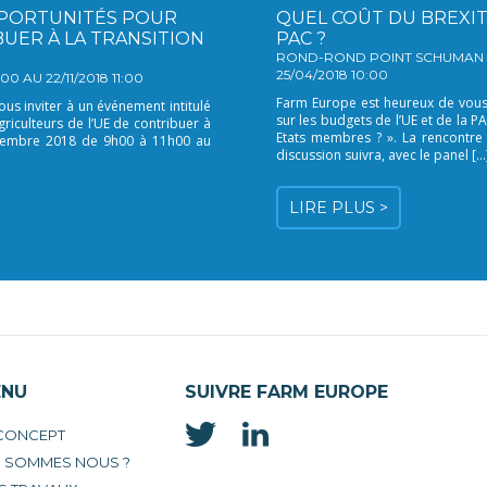
OPPORTUNITÉS POUR
QUEL COÛT DU BREXIT 
BUER À LA TRANSITION
PAC ?
ROND-ROND POINT SCHUMAN 9, 
25/04/2018 10:00
 AU 22/11/2018 11:00
Farm Europe est heureux de vous i
us inviter à un événement intitulé
sur les budgets de l’UE et de la P
riculteurs de l’UE de contribuer à
Etats membres ? ». La rencontre
novembre 2018 de 9h00 à 11h00 au
discussion suivra, avec le panel […
LIRE PLUS >
ENU
SUIVRE FARM EUROPE
 CONCEPT
I SOMMES NOUS ?