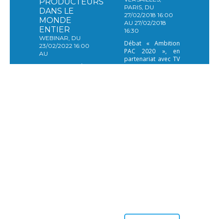
PRODUCTEURS
PARIS, DU
DANS LE
27/02/2018 16:00
MONDE
AU 27/02/2018
ENTIER
16:30
WEBINAR, DU
Débat « Ambition
23/02/2022 16:00
PAC 2020 », en
AU
partenariat avec TV
La Coalition
AGRI, Groupama et
mondiale des
Farm Europe au
marchés de
Salon de
producteurs
l’Agriculture de
organise un
Paris, Porte de
webinaire au cours
Versailles. Avec:
duquel des
Jean ARTHUIS •
intervenants et des
Député européen
représentants
Jean-Baptiste
d’organisations de
Moreau •
marchés de
Député LREM de la
producteurs
Creuse Jean-Yves
débattront des
DAGES • Président
obstacles
de Groupama
juridiques auxquels
Arnaud ROUSSEAU •
se heurtent les
Président d’Avril Luc
marchés de
VERNET • Farm
producteurs dans
Europe
différents pays et
de la manière