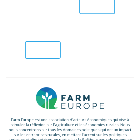
d’éliminer ces
LIRE PLUS
obstacles afin de
>
promouvoir leur
développement,
leur compétitivité et
leur croissance.
Pour […]
LIRE PLUS
>
Farm Europe est une association d'acteurs économiques qui vise à
stimuler la réflexion sur l'agriculture et les économies rurales. Nous
nous concentrons sur tous les domaines politiques qui ont un impact
sur les entreprises rurales, en mettant l'accent sur les politiques
agricoles et alimentaires, en particulier la Politique agricole commune