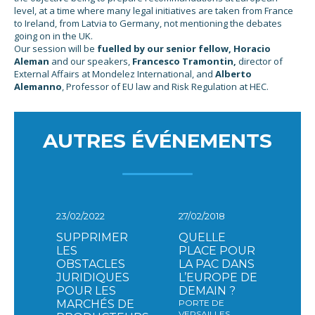
level, at a time where many legal initiatives are taken from France
to Ireland, from Latvia to Germany, not mentioning the debates
going on in the UK.
Our session will be
fuelled by our senior fellow, Horacio
Aleman
and our speakers,
Francesco Tramontin,
director of
External Affairs at Mondelez International, and
Alberto
Alemanno
, Professor of EU law and Risk Regulation at HEC.
AUTRES ÉVÉNEMENTS
23/02/2022
27/02/2018
SUPPRIMER
QUELLE
LES
PLACE POUR
OBSTACLES
LA PAC DANS
JURIDIQUES
L’EUROPE DE
POUR LES
DEMAIN ?
MARCHÉS DE
PORTE DE
VERSAILLES,