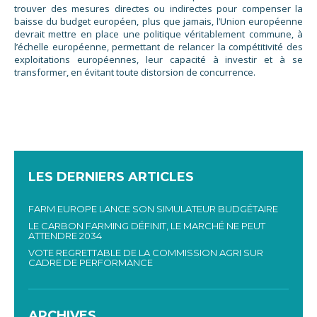
trouver des mesures directes ou indirectes pour compenser la
baisse du budget européen, plus que jamais, l’Union européenne
devrait mettre en place une politique véritablement commune, à
l’échelle européenne, permettant de relancer la compétitivité des
exploitations européennes, leur capacité à investir et à se
transformer, en évitant toute distorsion de concurrence.
LES DERNIERS ARTICLES
FARM EUROPE LANCE SON SIMULATEUR BUDGÉTAIRE
LE CARBON FARMING DÉFINIT, LE MARCHÉ NE PEUT
ATTENDRE 2034
VOTE REGRETTABLE DE LA COMMISSION AGRI SUR
CADRE DE PERFORMANCE
ARCHIVES