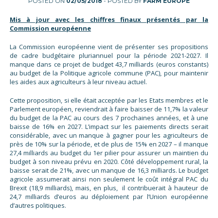
POSTED ON
02/05/2018
- POSTED BY
FARM EUROPE
Mis à jour avec les chiffres finaux présentés par la
Commission européenne
La Commission européenne vient de présenter ses propositions
de cadre budgétaire pluriannuel pour la période 2021-2027. Il
manque dans ce projet de budget 43,7 milliards (euros constants)
au budget de la Politique agricole commune (PAC), pour maintenir
les aides aux agriculteurs à leur niveau actuel.
Cette proposition, si elle était acceptée par les Etats membres et le
Parlement européen, reviendrait à faire baisser de 11,7% la valeur
du budget de la PAC au cours des 7 prochaines années, et à une
baisse de 16% en 2027. L’impact sur les paiements directs serait
considérable, avec un manque à gagner pour les agriculteurs de
près de 10% sur la période, et de plus de 15% en 2027 – il manque
27,4 milliards au budget du 1er pilier pour assurer un maintien du
budget à son niveau prévu en 2020. Côté développement rural, la
baisse serait de 21%, avec un manque de 16,3 milliards. Le budget
agricole assumerait ainsi non seulement le coût intégral PAC du
Brexit (18,9 milliards), mais, en plus, il contribuerait à hauteur de
24,7 milliards d’euros au déploiement par l’Union européenne
d’autres politiques.