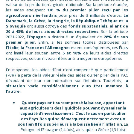
valeur de la production agricole nationale. Sur la période étudiée,
les aides atteignent
101 % du premier pilier reçu par les
agriculteurs néerlandais
pour près de 3 milliards d’euros.
Le
Danemark, la Grèce, la Hongrie, la République Tchèque et la
Slovaquie
ont aussi octroyé des
fonds substantiels, allant de
20 à 43% de leurs aides directes respectives
. Sur la période
2021-2022,
l’Espagne
a distribué un équivalent de
28% de son
premier pilier
. Enfin, si les sommes totales distribuées par
l’Italie, la France et l’Allemagne
restent conséquentes, ces États
ont limité leur soutien entre
5 et 10%
de leurs aides directes
respectives, soit un niveau inférieur à la moyenne européenne.
En moyenne, les aides d’État n’ont compensé que partiellement
(70%) la perte de la valeur réelle des aides du 1er pilier de la PAC
découlant de leur non-indexation sur l’inflation. Toutefois,
la
situation varie considérablement d’un État membre à
l’autre
:
Quatre pays ont surcompensé la baisse, apportant
aux agriculteurs des liquidités pouvant dynamiser la
capacité d’investissement. C’est le cas en particulier
des Pays-Bas qui se démarquent nettement avec un
soutien 8 fois supérieurs à la baisse liée à l’inflation
. La
Pologne et l’Espagne (1,4 fois), ainsi que la Grèce (1,3 fois),