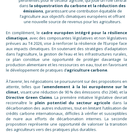
pertinentes pour le secteur agricole, qui joue un rôle central
dans
la séquestration du carbone et la réduction des
émissions
, garantissant une contribution équitable de
l’agriculture aux objectifs climatiques européens et offrant
une nouvelle source de revenus pour les agriculteurs.
En complément, le
cadre européen intégré pour la résilience
climatique
, avec des composantes législatives et non législatives
prévues au T4 2026, vise à renforcer la résilience de l’Europe face
aux impacts climatiques. En soutenant des stratégies d’adaptation
dans l’agriculture, la gestion de l’eau et les infrastructures rurales,
ce plan constitue une opportunité de protéger davantage la
production alimentaire et les ressources en eau, tout en favorisant
le développement de pratiques d’
agriculture carbone
.
À l’avenir, les négociations se poursuivront sur des propositions en
attente, telles que l’
amendement à la loi européenne sur le
climat
, visant une réduction de 90 % des émissions d’ici 2040, et la
Directive Green Claims
. La première initiative législative devrait
reconnaître le
plein potentiel du secteur agricole
dans la
décarbonation des autres industries, tout en limitant l’utilisation de
crédits carbone internationaux, difficiles à vérifier et susceptibles
de nuire aux efforts de décarbonation internes. La seconde
proposition représente une opportunité de valoriser la transition
des agriculteurs vers des pratiques plus durables.