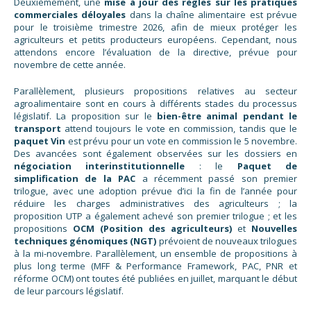
Deuxièmement, une
mise à jour des règles sur les pratiques
commerciales déloyales
dans la chaîne alimentaire est prévue
pour le troisième trimestre 2026, afin de mieux protéger les
agriculteurs et petits producteurs européens. Cependant, nous
attendons encore l’évaluation de la directive, prévue pour
novembre de cette année.
Parallèlement, plusieurs propositions relatives au secteur
agroalimentaire sont en cours à différents stades du processus
législatif. La proposition sur le
bien-être animal pendant le
transport
attend toujours le vote en commission, tandis que le
paquet Vin
est prévu pour un vote en commission le 5 novembre.
Des avancées sont également observées sur les dossiers en
négociation interinstitutionnelle
: le
Paquet de
simplification de la PAC
a récemment passé son premier
trilogue, avec une adoption prévue d’ici la fin de l’année pour
réduire les charges administratives des agriculteurs ; la
proposition UTP a également achevé son premier trilogue ; et les
propositions
OCM (Position des agriculteurs)
et
Nouvelles
techniques génomiques (NGT)
prévoient de nouveaux trilogues
à la mi-novembre. Parallèlement, un ensemble de propositions à
plus long terme (MFF & Performance Framework, PAC, PNR et
réforme OCM) ont toutes été publiées en juillet, marquant le début
de leur parcours législatif.