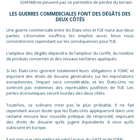
(GAFAM) ne peuvent pas se permettre de perdre du terrain.
LES GUERRES COMMERCIALES FONT DES DÉGÂTS DES
DEUX CÔTÉS
Une guerre commerciale entre les États-Unis et l’UE nuira aux deux
parties. L’économie souffrira, les emplois aussi. Nous nous
concentrerons cependant sur les conséquences pour l’UE.
L’ampleur des dégâts dépendra de l’ampleur du conflit, du nombre
de produits concernés et des niveaux tarifaires appliqués.
Si les États-Unis ignorent totalement leurs obligations à l’OMC et
imposent des droits de douane généralisés sur les importations
européennes, l’impact sera considérable, et les États-Unis ne
sortiront pas indemnes des représailles justifiées de l’UE. Les
pertes économiques seront lourdes des deux côtés.
Toutefois, ce scénario n’est pas le plus probable. Il ne fait
cependant aucun doute que les États-Unis appliqueront dans une
certaine mesure leur nouvelle politique de réciprocité, imposant
des droits de douane qu’ils jugent équivalents à ceux qu’ils
subissent en Europe.
Il est clair que cela mettra en péril l’acquis du GATT et de l’OMC.