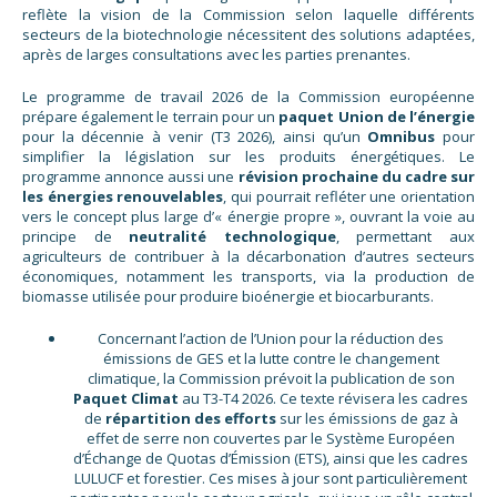
reflète la vision de la Commission selon laquelle différents
secteurs de la biotechnologie nécessitent des solutions adaptées,
après de larges consultations avec les parties prenantes.
Le programme de travail 2026 de la Commission européenne
prépare également le terrain pour un
paquet Union de l’énergie
pour la décennie à venir (T3 2026), ainsi qu’un
Omnibus
pour
simplifier la législation sur les produits énergétiques. Le
programme annonce aussi une
révision prochaine du cadre sur
les énergies renouvelables
, qui pourrait refléter une orientation
vers le concept plus large d’« énergie propre », ouvrant la voie au
principe de
neutralité technologique
, permettant aux
agriculteurs de contribuer à la décarbonation d’autres secteurs
économiques, notamment les transports, via la production de
biomasse utilisée pour produire bioénergie et biocarburants.
Concernant l’action de l’Union pour la réduction des
émissions de GES et la lutte contre le changement
climatique, la Commission prévoit la publication de son
Paquet Climat
au T3-T4 2026. Ce texte révisera les cadres
de
répartition des efforts
sur les émissions de gaz à
effet de serre non couvertes par le Système Européen
d’Échange de Quotas d’Émission (ETS), ainsi que les cadres
LULUCF et forestier. Ces mises à jour sont particulièrement