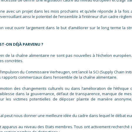
 nécessité de définir une législation cadre au niveau européen et d’agir s
ne avec un projet dans les mois prochains et qu’elle réponde à la fois a
éverrouillant ainsi le potentiel de l’ensemble à l’intérieur d’un cadre règle
on veut ouvrir largement dans le but d’améliorer sur le long terme la st
ST-ON DÉJÀ PARVENU ?
in de la chaîne alimentaire ne sont pas nouvelles à l’échelon européen. T
es concrètes.
impulsion du Commissaire Verheugen, ont lancé la SCI (Supply Chain Initiati
 des rapports commerciaux dans l’ensemble de la chaîne alimentaire.
omotion des changements culturels ou dans l’amélioration de l’éthique 
aiblesse dans la gouvernance, défaut de transparence, manque de mesur
pour les victimes potentielles de déposer plainte de manière anonym
.
onal peut nous donner une meilleure idée du cadre dans lequel le débat e
ont apparus au niveau des Etats membres. Tous ont activement recherché d