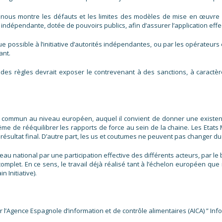
nous montre les défauts et les limites des modèles de mise en œuvre n
é indépendante, dotée de pouvoirs publics, afin d’assurer l’application eff
 possible à l’initiative d’autorités indépendantes, ou par les opérateurs e
ant.
des règles devrait exposer le contrevenant à des sanctions, à caractère 
 commun au niveau européen, auquel il convient de donner une existence 
même de rééquilibrer les rapports de force au sein de la chaine. Les Et
 le résultat final. D’autre part, les us et coutumes ne peuvent pas changer 
u national par une participation effective des différents acteurs, par le 
complet. En ce sens, le travail déjà réalisé tant à l’échelon européen que
 Initiative).
l’Agence Espagnole d’information et de contrôle alimentaires (AICA) ” Info