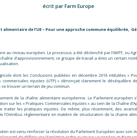
écrit par Farm Europe
nt alimentaire de l’UE – Pour une approche commune équilibrée, Gé
ire au niveau européen. Le processus a été déclenché par l’AMTF, ou Agric
 chaîne d’approvisionnement, ce groupe de travail a émis un certain nom
ualisation.
Agricole dont les Conclusions publiées en décembre 2016 intitulées « P
es commerciales injustes (UTP) » dénonçait clairement le déséquilibre
de se trouver un terrain de jeu commun.
onnement de la chaîne alimentaire européenne. Le Parlement européen s’
lution sur les « Pratiques Commerciales Injustes » au sein de la Chaîne 
e traiter les pratiques injustes. De même, plus récemment, des avancé
e l’Omnibus règlementaire en matière de structuration de la chaine alim
péen est venu renforcer la résolution du Parlement Européen avec son Av