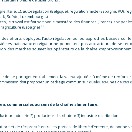
un certain nombre de distinctions :
e, Italie,…), autorégulation (Belgique), régulation mixte (Espagne, RU), ré
ark, Suède, Luxembourg,…)
és, le travail est fait soit par le ministère des finances (France), soit par 
[1]
 l’agriculture (Espagne).
des efforts déployés, l’auto-régulation ou les approches basées sur le v
 systèmes nationaux en vigueur ne permettent pas aux acteurs de se retr
tion des marchés soumet les opérateurs de la chaîne d’approvisionneme
ble de se partager équitablement la valeur ajoutée, à même de renforcer la
Commission doit proposer un cadrage commun sur quelques-unes de ces q
ions commerciales au sein de la chaîne alimentaire.
ducteur-industrie 2) producteur-distributeur 3) industrie-distribution
libre et de réciprocité entre les parties, de liberté d’entente, de bonne 
et de respect de la libre concurrence sur le marché.