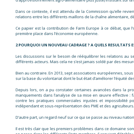
d’approvisionnement agro-alimentaire plus juste) insistant sur la
Dans ce contexte, il est attendu de la Commission qu’elle revien
relations entre les différents maillons de la chaîne alimentaire, d
Ce papier est la contribution de Farm Europe à ce débat, que l’
première place dans l’économie européenne.
2 POURQUOI UN NOUVEAU CADRAGE ? A QUELS RESULTATS E
Les discussions sur le besoin de rééquilibrer les relations au se
différents acteurs. Mais cela ne s’est jamais soldé par des mesur
Bien au contraire. En 2013, sept associations européennes, sous l’
sur la base du volontariat dont le but était d’améliorer l’équité
Depuis lors, on a pu constater certaines avancées dans la pr
manquements dans l’analyse de sa mise en œuvre effective : f
contre les pratiques commerciales injustes et impossibilité 
indépendant et sous-représentation des PME et des agriculteurs
D’autre part, un regard neuf sur ce qui se passe au niveau nati
Il est très clair que les premiers problèmes dans ce domaine s