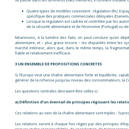
se passe dans les différents Etats membres, il convient d’établir 
Quatre types de modèles coexistent : régulation (RU, Espagn
spécifique des pratiques commerciales déloyales (Danem
Lorsque la régulation est cadrée et contrôlée par les autorit
de la sécurité alimentaire et de l’économie (Portugal) ou de
Néanmoins, à la lumière des faits, on peut conclure qu’en dépit 
alimentaire, et – plus grave encore – les disparités entre les
marché intérieur, alors que, dans le même temps, la fragmenta
fiable et relativement inefficace.
3 UN ENSEMBLE DE PROPOSITIONS CONCRETES
Si l’Europe veut une chaîne alimentaire forte et équilibrée, capa
générer de la richesse jusqu’au niveau des consommateurs, la 
Les questions centrales devraient être celles-ci :
a) Définition d’un éventail de principes régissant les relat
Ces relations au sein de la chaîne alimentaire sont triples : 1) pro
Les relations seront à chaque fois régies par des principes d’équi
risques et des responsabilités, de coopération, de transparence 