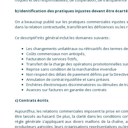
b) Identification des pratiques injustes devant être écar
On a beaucoup publié sur les pratiques commerciales injustes 
dans la relation contractuelle, transférant les déficiences ou le
Ce descriptif très général inclut les domaines suivants :
Les changements unilatéraux ou rétroactifs des termes de l’
Coûts commerciaux non anticipés,
Facturation de services fictifs,
Transfert de la charge des opérations promotionnelles sur 
Reprise sans condition de la marchandise invendue
Non respect des délais de paiement définis par la Directiv
Annulation de contrat injustifiée et sans préavis
Enchères électroniques discriminatoires ou dénuées de t
Avances sur factures en garantie des contrats
c) Contrats écrits
.
Aujourd’hui, les relations commerciales imposent la prise en com
être laissés au hasard. De plus, la clarté dans les conditions con
règle générale s’appliquant aux divers maillons de la chaîne, 
producteurs agricoles, leurs organisations représentatives ou les