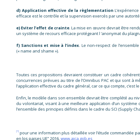
d) Application effective de la règlementation
L’expérience 
efficace est le contrôle et la supervision exercés par une autorit
e)
Eviter l’effet de crainte
. La mise en œuvre devrait être rendue
un système de recours efficace protégeant l ‘anonymat du plaign
f)
Sanctions
et mise à l’index
. Le non-respect de l’ensemble 
(« name and shame »).
Toutes ces propositions devraient constituer un cadre cohérent
concurrences prévues au titre de l’Omnibus PAC et qui sont à 
l’application effective du cadre général, car ce qui compte, c’est
Enfin, le modèle dans son ensemble devrait être complété au nivea
du volontariat, visant à une meilleure application d’un système 
l’ensemble des principes définis dans le cadre du SCI (Supply Chain
[1]
pour une information plus détaillée voir l’étude commandée par 
en los paises UE” 2016.
www.aica.gob.es