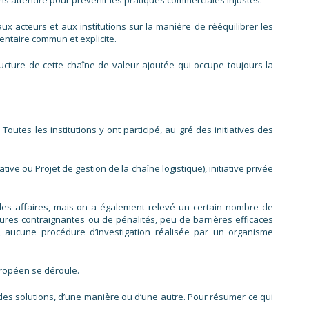
ans attendre pour prévenir les pratiques commerciales injustes.
ux acteurs et aux institutions sur la manière de rééquilibrer les
mentaire commun et explicite.
ructure de cette chaîne de valeur ajoutée qui occupe toujours la
outes les institutions y ont participé, au gré des initiatives des
ve ou Projet de gestion de la chaîne logistique), initiative privée
des affaires, mais on a également relevé un certain nombre de
es contraignantes ou de pénalités, peu de barrières efficaces
e, aucune procédure d’investigation réalisée par un organisme
uropéen se déroule.
es solutions, d’une manière ou d’une autre. Pour résumer ce qui