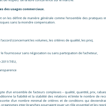
tées des usages commerciaux.
et on les définit de manière générale comme l’ensemble des pratiques im
s risques sans la moindre compensation.
accord (concernant les volumes, les critères de qualité, les prix),
le fournisseur sans négociation ou sans participation de l’acheteur,
e 2011/7/EU,
ransparence
pte d’un ensemble de facteurs complexes – qualité, quantité, prix, rabais,
ditionne la fiabilité et la stabilité des relations et limite le nombre de 
assortie d’un nombre minimal de critères et de conditions qui deviendr
 organismes inter-branches pourraient jouer un rôle essentiel et les repré