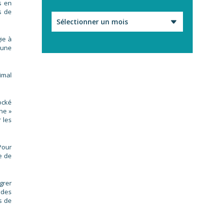
s en
s de
Archives
ie à
 une
imal
ocké
ne »
 les
Pour
e de
grer
 des
s de