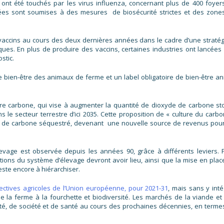
 ont été touchés par les virus influenza, concernant plus de 400 foyer
hées sont soumises à des mesures de biosécurité strictes et des zone
accins au cours des deux dernières années dans le cadre d’une stratég
otiques. En plus de produire des vaccins, certaines industries ont lancées
ostic.
bien-être des animaux de ferme et un label obligatoire de bien-être an
ure carbone, qui vise à augmenter la quantité de dioxyde de carbone st
ns le secteur terrestre d’ici 2035. Cette proposition de « culture du carbo
ité de carbone séquestré, devenant une nouvelle source de revenus pour
vage est observée depuis les années 90, grâce à différents leviers. 
tions du système d’élevage devront avoir lieu, ainsi que la mise en plac
 reste encore à hiérarchiser.
ectives agricoles de l’Union européenne, pour 2021-31
, mais sans y inté
 la ferme à la fourchette et biodiversité. Les marchés de la viande et
lité, de société et de santé au cours des prochaines décennies, en terme