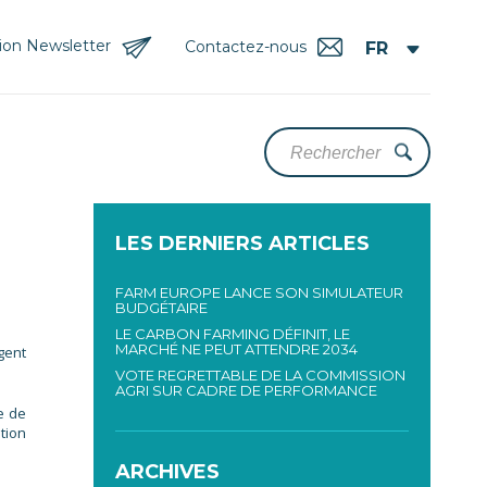
tion Newsletter
Contactez-nous
LES DERNIERS ARTICLES
FARM EUROPE LANCE SON SIMULATEUR
BUDGÉTAIRE
LE CARBON FARMING DÉFINIT, LE
MARCHÉ NE PEUT ATTENDRE 2034
gent
VOTE REGRETTABLE DE LA COMMISSION
AGRI SUR CADRE DE PERFORMANCE
e de
ation
ARCHIVES