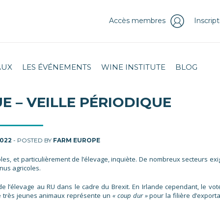
Accès membres
Inscrip
AUX
LES ÉVÉNEMENTS
WINE INSTITUTE
BLOG
E – VEILLE PÉRIODIQUE
2022
- POSTED BY
FARM EUROPE
les, et particulièrement de l’élevage, inquiète. De nombreux secteurs exi
enus agricoles.
 l’élevage au RU dans le cadre du Brexit. En Irlande cependant, le vot
de très jeunes animaux représente un
« coup dur »
pour la filière d’export