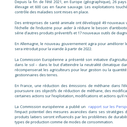
Depuis la fin de l’été 2021, en Europe (géographique), 26 pays
élevage et 600 cas en faune sauvage. Les exploitations touc
contrôle des maladies sont mises en place.
Des entreprises de santé animale ont développé 49 nouveaux v
l’échelle de l’industrie pour aider à réduire le besoin d’antibi
série d’autres produits préventifs et 17 nouveaux outils de diagn
En Allemagne, le nouveau gouvernement agira pour améliorer le 
sera introduit pour la viande à partir de 2022.
La Commission Européenne a présenté son initiative d’agricult
dans le sol – dans le but d’atteindre la neutralité climatique da
récompenserait les agriculteurs pour leur gestion ou la quant
gestionnaires des terres.
En France, une réduction des émissions de méthane dans l’éle
poursuivre ces objectifs de réduction de méthane, des modifica
certaines actions sur l’exploitation, modifications et actions qu’il
La Commission européenne a publié un
rapport sur les Persp
l’impact potentiel des mesures avancées dans ses stratégies de
produits laitiers seront influencés par les problèmes de durabi
types de production comme de modes de consommation.