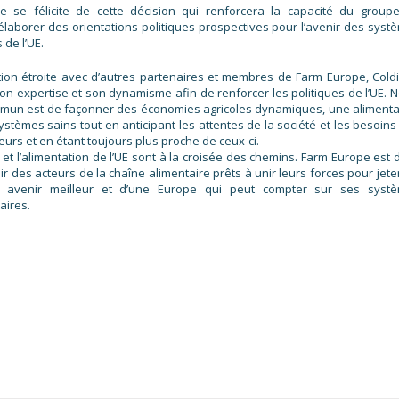
e se félicite de cette décision qui renforcera la capacité du group
 élaborer des orientations politiques prospectives pour l’avenir des syst
 de l’UE.
ion étroite avec d’autres partenaires et membres de Farm Europe, Coldir
on expertise et son dynamisme afin de renforcer les politiques de l’UE. N
mmun est de façonner des économies agricoles dynamiques, une alimenta
ystèmes sains tout en anticipant les attentes de la société et les besoins
rs et en étant toujours plus proche de ceux-ci.
e et l’alimentation de l’UE sont à la croisée des chemins. Farm Europe est
ir des acteurs de la chaîne alimentaire prêts à unir leurs forces pour jete
 avenir meilleur et d’une Europe qui peut compter sur ses syst
aires.