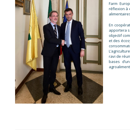
Farm Europ
réflexion à
alimentaires
En coopérat
apportera s
objectif co
et des écos
consommateu
L’agricultur
ravi de réun
bases d’un
agroaliment