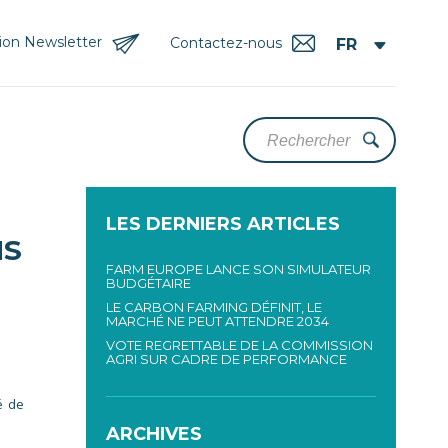
tion Newsletter
Contactez-nous
LES DERNIERS ARTICLES
NS
FARM EUROPE LANCE SON SIMULATEUR
BUDGÉTAIRE
LE CARBON FARMING DÉFINIT, LE
MARCHÉ NE PEUT ATTENDRE 2034
VOTE REGRETTABLE DE LA COMMISSION
AGRI SUR CADRE DE PERFORMANCE
dé de
ARCHIVES