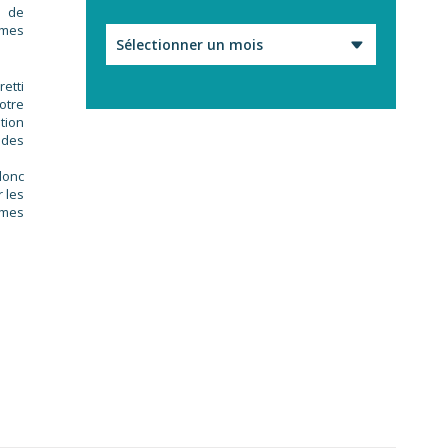
e de
èmes
Archives
etti
otre
tion
 des
 donc
r les
èmes