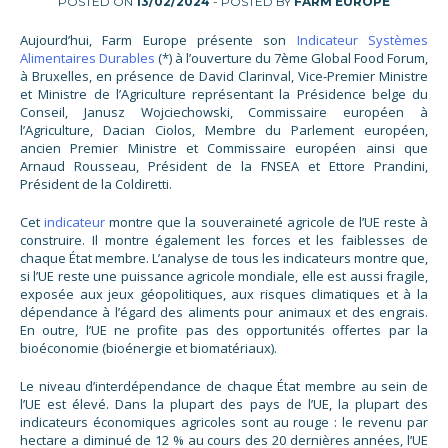
POSTED ON
13/02/2024
- POSTED BY
FARM EUROPE
Aujourd’hui, Farm Europe présente son
Indicateur Systèmes
Alimentaires Durables
(*) à l’ouverture du 7ème Global Food Forum,
à Bruxelles, en présence de David Clarinval, Vice-Premier Ministre
et Ministre de l’Agriculture représentant la Présidence belge du
Conseil, Janusz Wojciechowski, Commissaire européen à
l’Agriculture, Dacian Ciolos, Membre du Parlement européen,
ancien Premier Ministre et Commissaire européen ainsi que
Arnaud Rousseau, Président de la FNSEA et Ettore Prandini,
Président de la Coldiretti.
Cet
indicateur
montre que la souveraineté agricole de l’UE reste à
construire. Il montre également les forces et les faiblesses de
chaque État membre. L’analyse de tous les indicateurs montre que,
si l’UE reste une puissance agricole mondiale, elle est aussi fragile,
exposée aux jeux géopolitiques, aux risques climatiques et à la
dépendance à l’égard des aliments pour animaux et des engrais.
En outre, l’UE ne profite pas des opportunités offertes par la
bioéconomie (bioénergie et biomatériaux).
Le niveau d’interdépendance de chaque État membre au sein de
l’UE est élevé. Dans la plupart des pays de l’UE, la plupart des
indicateurs économiques agricoles sont au rouge : le revenu par
hectare a diminué de 12 % au cours des 20 dernières années, l’UE