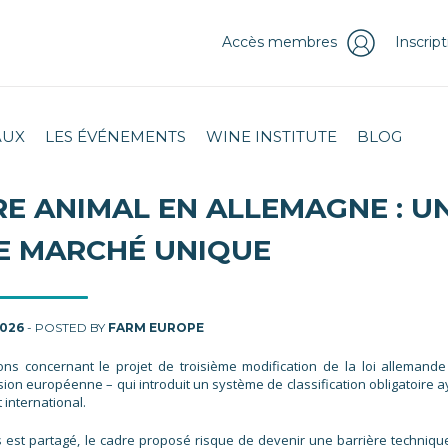
Accès membres
Inscrip
AUX
LES ÉVÉNEMENTS
WINE INSTITUTE
BLOG
RE ANIMAL EN ALLEMAGNE : U
LE MARCHÉ UNIQUE
2026
- POSTED BY
FARM EUROPE
ns concernant le projet de troisième modification de la loi allemande
sion européenne – qui introduit un système de classification obligatoire a
international.
rs est partagé, le cadre proposé risque de devenir une barrière techniqu