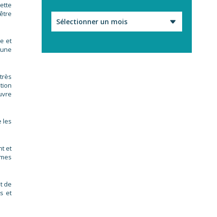
ette
être
Archives
e et
 une
très
tion
uvre
 les
t et
imes
t de
s et