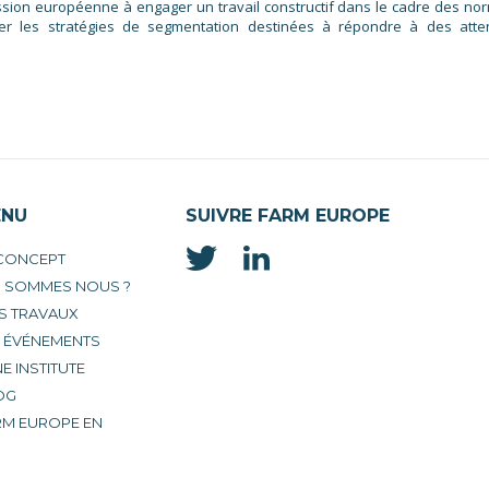
sion européenne à engager un travail constructif dans le cadre des no
rer les stratégies de segmentation destinées à répondre à des atte
ENU
SUIVRE FARM EUROPE
 CONCEPT
I SOMMES NOUS ?
S TRAVAUX
S ÉVÉNEMENTS
E INSTITUTE
OG
RM EUROPE EN