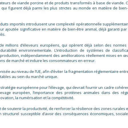
teurs de viande porcine et de produits transformés à base de viande. C
qui figurent déjà parmi les plus strictes au monde en matière de bien-
produits importés introduisent une complexité opérationnelle supplémentair
ur ajoutée significative en matière de bien-être animal, déjà garanti par
lis.
 de millions d’éleveurs européens, qui opèrent déjà selon des normes 
urabilité environnementale. L’introduction de systèmes de classifica
 production, indépendamment des améliorations réellement mises en œ
sions de marché et induire les consommateurs en erreur.
isée au niveau de l’UE, afin d’éviter la fragmentation réglementaire entre
itables au sein du marché unique.
 stratégie européenne pour l’élevage, qui devrait fournir un cadre cohéren
l’élevage européen, l’importance des protéines animales dans des rég
novation, la numérisation et la compétitivité.
e soutenir la productivité, de renforcer la résilience des zones rurales e
in structurel susceptible d’avoir des conséquences économiques, sociale