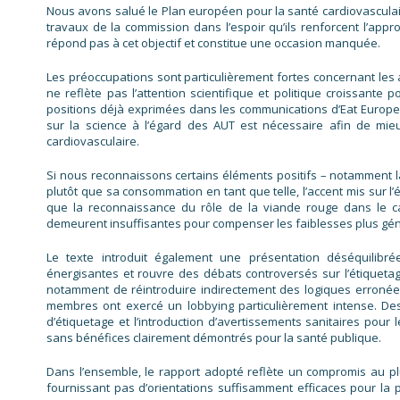
Nous avons salué le Plan européen pour la santé cardiovasculai
travaux de la commission dans l’espoir qu’ils renforcent l’ap
répond pas à cet objectif et constitue une occasion manquée.
Les préoccupations sont particulièrement fortes concernant les a
ne reflète pas l’attention scientifique et politique croissant
positions déjà exprimées dans les communications d’Eat Europe
sur la science à l’égard des AUT est nécessaire afin de mie
cardiovasculaire.
Si nous reconnaissons certains éléments positifs – notamment la 
plutôt que sa consommation en tant que telle, l’accent mis sur l’
que la reconnaissance du rôle de la viande rouge dans le c
demeurent insuffisantes pour compenser les faiblesses plus gén
Le texte introduit également une présentation déséquilibrée
énergisantes et rouvre des débats controversés sur l’étiqueta
notamment de réintroduire indirectement des logiques erronées
membres ont exercé un lobbying particulièrement intense. De
d’étiquetage et l’introduction d’avertissements sanitaires pour 
sans bénéfices clairement démontrés pour la santé publique.
Dans l’ensemble, le rapport adopté reflète un compromis au pl
fournissant pas d’orientations suffisamment efficaces pour la