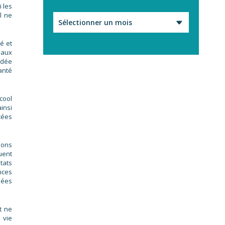
 les
l ne
Archives
é et
 aux
ndée
anté
cool
insi
cées
sons
uent
tats
nces
nées
t ne
 vie