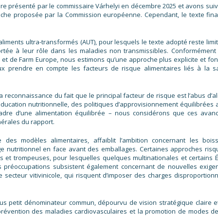
re présenté par le commissaire Várhelyi en décembre 2025 et avons suivi
proche proposée par la Commission européenne. Cependant, le texte fina
liments ultra-transformés (AUT), pour lesquels le texte adopté reste limit
e portée à leur rôle dans les maladies non transmissibles. Conformément
 et de Farm Europe, nous estimons qu’une approche plus explicite et fo
ux prendre en compte les facteurs de risque alimentaires liés à la s
reconnaissance du fait que le principal facteur de risque est l’abus d’al
éducation nutritionnelle, des politiques d’approvisionnement équilibrées a
adre d’une alimentation équilibrée – nous considérons que ces avan
érales du rapport.
 des modèles alimentaires, affaiblit l’ambition concernant les bois
ge nutritionnel en face avant des emballages. Certaines approches risq
 et trompeuses, pour lesquelles quelques multinationales et certains É
s préoccupations subsistent également concernant de nouvelles exige
le secteur vitivinicole, qui risquent d’imposer des charges disproportion
us petit dénominateur commun, dépourvu de vision stratégique claire e
 prévention des maladies cardiovasculaires et la promotion de modes de