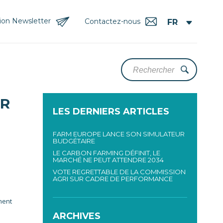
tion Newsletter
Contactez-nous
UR
LES DERNIERS ARTICLES
FARM EUROPE LANCE SON SIMULATEUR
BUDGÉTAIRE
LE CARBON FARMING DÉFINIT, LE
MARCHÉ NE PEUT ATTENDRE 2034
VOTE REGRETTABLE DE LA COMMISSION
AGRI SUR CADRE DE PERFORMANCE
nent
ARCHIVES