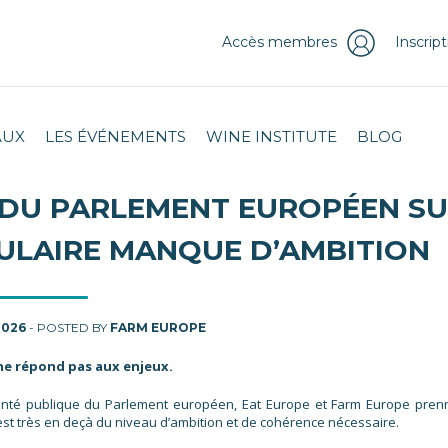
Accès membres
Inscrip
AUX
LES ÉVÉNEMENTS
WINE INSTITUTE
BLOG
E DU PARLEMENT EUROPÉEN S
ULAIRE MANQUE D’AMBITION
2026
- POSTED BY
FARM EUROPE
 ne répond pas aux enjeux.
santé publique du Parlement européen, Eat Europe et Farm Europe pren
 est très en deçà du niveau d’ambition et de cohérence nécessaire.