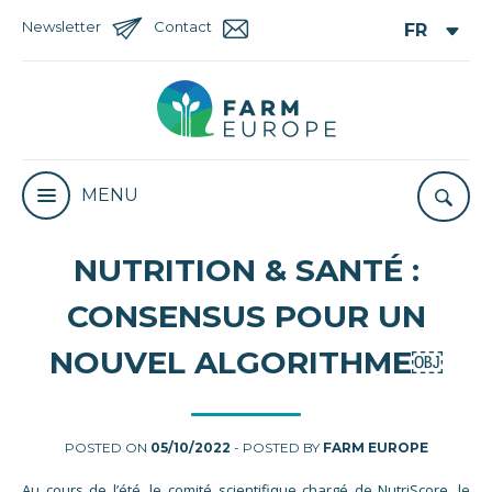
Newsletter
Contact
MENU
NUTRITION & SANTÉ :
CONSENSUS POUR UN
NOUVEL ALGORITHME￼
POSTED ON
05/10/2022
- POSTED BY
FARM EUROPE
Au cours de l’été, le comité scientifique chargé de NutriScore, le