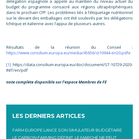
délégation espagnole a appelé au maintien du niveau actuel du
budget du programme consacré aux régions ultrapériphériques
dans le prochain CFP. Les problèmes liés à l’étiquetage nutritionnel
sur le devant des emballages ont été soulevés par les délégations
tchèque et italienne avec l’appui de plusieurs autres.
Résultats de la réunion du Conseil :
https://www.consilium.europa.eu/media/45656/st10944-en20.pdfe
[1]
https://data.consilium.europa.eu/doc/document/ST-10729-2020-
INIT/en/pdf
note complète disponible sur l’espace Membres de FE
LES DERNIERS ARTICLES
FARM EUROPE LANCE SON SIMULATEUR BUDGÉTAIRE
LE CARBON FARMING DÉFINIT, LE MARCHÉ NE PEUT