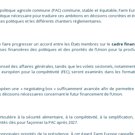
politique agricole commune (PAC) commune, stable et équitable, Farm Eu
itique nécessaire pour traduire ces ambitions en décisions concrètes et év
s politiques et les différents chantiers réglementaires.
de faire progresser un accord entre les États membres sur le
cadre finan
ses financières des politiques et des priorités de l’Union pour la proch
nseil des affaires générales, tandis que les volets sectoriels, notamment
 européen pour la compétitivité (FEC), seront examinés dans les format
opéen une « negotiating box » suffisamment avancée afin de permettre
s décisions nécessaires concernant le futur financement de l’Union.
lière à la sécurité alimentaire, à la compétitivité, à la simplification, 
rités clés pour façonner la PAC après 2027.
 principales priorités de la présidence. À cet égard, Farm Europe rappelle