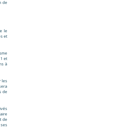
in de
e le
es et
isme
1 et
ns à
 les
sera
s de
ivés
aire
et de
 ses