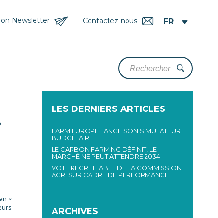
tion Newsletter
Contactez-nous
LES DERNIERS ARTICLES
S
FARM EUROPE LANCE SON SIMULATEUR
BUDGÉTAIRE
LE CARBON FARMING DÉFINIT, LE
MARCHÉ NE PEUT ATTENDRE 2034
VOTE REGRETTABLE DE LA COMMISSION
AGRI SUR CADRE DE PERFORMANCE
an «
eurs
ARCHIVES