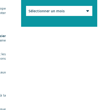
rope
Archives
iter
cier
aine
 les
ions
 aux
à la
 que