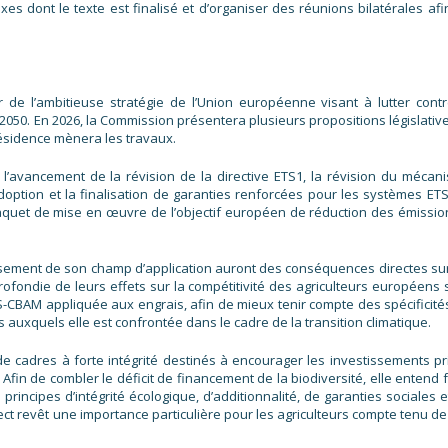
exes dont le texte est finalisé et d’organiser des réunions bilatérales af
de l’ambitieuse stratégie de l’Union européenne visant à lutter contr
i 2050. En 2026, la Commission présentera plusieurs propositions législativ
 présidence mènera les travaux.
’avancement de la révision de la directive ETS1, la révision du mécan
doption et la finalisation de garanties renforcées pour les systèmes ETS
aquet de mise en œuvre de l’objectif européen de réduction des émissio
issement de son champ d’application auront des conséquences directes sur
profondie de leurs effets sur la compétitivité des agriculteurs européens 
S-CBAM appliquée aux engrais, afin de mieux tenir compte des spécificité
is auxquels elle est confrontée dans le cadre de la transition climatique.
 cadres à forte intégrité destinés à encourager les investissements pr
Afin de combler le déficit de financement de la biodiversité, elle entend f
 principes d’intégrité écologique, d’additionnalité, de garanties sociales 
ct revêt une importance particulière pour les agriculteurs compte tenu de