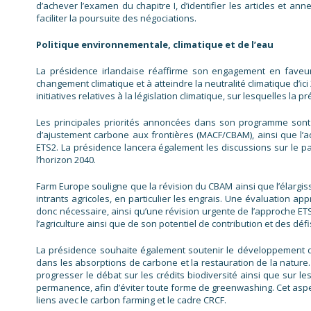
d’achever l’examen du chapitre I, d’identifier les articles et ann
faciliter la poursuite des négociations.
Politique environnementale, climatique et de l’eau
La présidence irlandaise réaffirme son engagement en faveur 
changement climatique et à atteindre la neutralité climatique d’ic
initiatives relatives à la législation climatique, sur lesquelles la
Les principales priorités annoncées dans son programme sont l
d’ajustement carbone aux frontières (MACF/CBAM), ainsi que l’a
ETS2. La présidence lancera également les discussions sur le p
l’horizon 2040.
Farm Europe souligne que la révision du CBAM ainsi que l’élarg
intrants agricoles, en particulier les engrais. Une évaluation ap
donc nécessaire, ainsi qu’une révision urgente de l’approche ET
l’agriculture ainsi que de son potentiel de contribution et des déf
La présidence souhaite également soutenir le développement de
dans les absorptions de carbone et la restauration de la nature. 
progresser le débat sur les crédits biodiversité ainsi que sur les
permanence, afin d’éviter toute forme de greenwashing. Cet aspe
liens avec le carbon farming et le cadre CRCF.