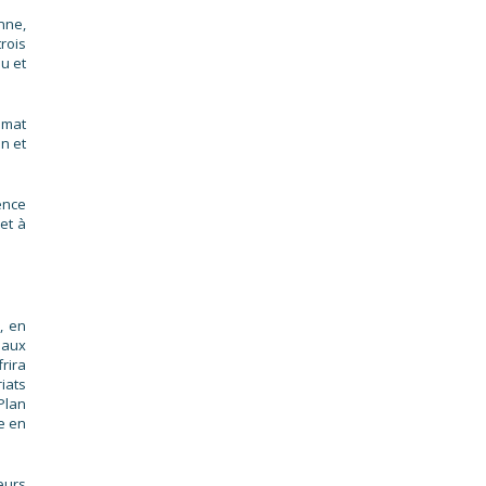
nne,
rois
au et
limat
on et
ence
et à
, en
 aux
frira
iats
Plan
re en
eurs