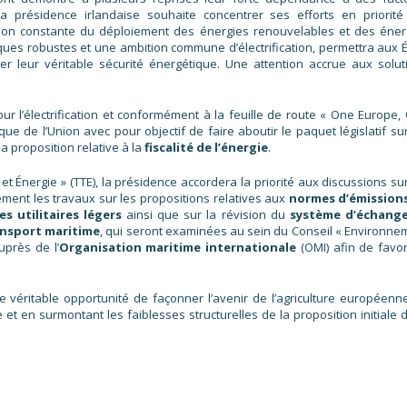
a présidence irlandaise souhaite concentrer ses efforts en priorité
tion constante du déploiement des énergies renouvelables et des éner
ues robustes et une ambition commune d’électrification, permettra aux É
 leur véritable sécurité énergétique. Une attention accrue aux solut
our l’électrification et conformément à la feuille de route « One Europe,
e de l’Union avec pour objectif de faire aboutir le paquet législatif sur
a proposition relative à la
fiscalité de l’énergie
.
t Énergie » (TTE), la présidence accordera la priorité aux discussions sur
lement les travaux sur les propositions relatives aux
normes d’émission
s utilitaires légers
ainsi que sur la révision du
système d’échang
ransport maritime
, qui seront examinées au sein du Conseil « Environne
uprès de l’
Organisation maritime internationale
(OMI) afin de favor
 véritable opportunité de façonner l’avenir de l’agriculture européenn
t en surmontant les faiblesses structurelles de la proposition initiale d