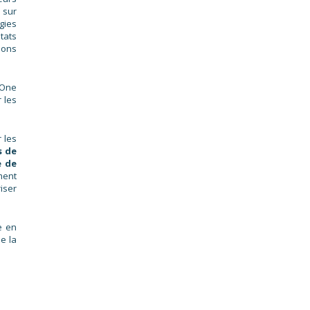
 sur
gies
tats
ions
 One
 les
 les
s de
e de
ment
iser
e en
e la