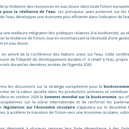
 de la résilience des ressources en eau douce dans toute l’Union europée
 pour la résilience de l’eau
. Les principaux axes porteront sur les t
l de l’eau, développer une économie plus efficiente dans l’utilisation de l’e
une meilleure intégration des politiques relatives à la biodiversité, au c
cer la résilience de l’Union, tout en reconnaissant la nécessité d’une gesti
et en eau douce.
 en amont de la Conférence des Nations unies sur l’eau. Cette confér
vre de l’Objectif de développement durable n° 6 relatif à l’eau propre 
concrets durant les dernières années de l’Agenda 2030.
uvrira les discussions sur la stratégie européenne pour la
bioéconomie
, créer de la valeur ajoutée dans les productions primaires et contribuer
illera en octobre 2026 le
Sommet mondial sur la bioéconomie
, qui of
 européennes sur la scène internationale et de renforcer les partenar
re
législation sur l’économie circulaire
s’appuiera sur le deuxième 
ées à accélérer la transition de l’Union vers une économie circulaire, sob
ont démontré à plusieurs reprises leur forte dépendance à des fact