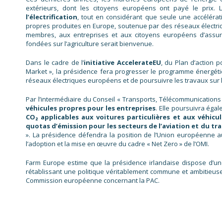
extérieurs, dont les citoyens européens ont payé le prix. L
l’électrification
, tout en considérant que seule une accéléra
propres produites en Europe, soutenue par des réseaux électriq
membres, aux entreprises et aux citoyens européens d’assurer
fondées sur l’agriculture serait bienvenue.
Dans le cadre de l’
initiative AccelerateEU
, du Plan d’action p
Market », la présidence fera progresser le programme énergétiqu
réseaux électriques européens et de poursuivre les travaux sur l
Par l’intermédiaire du Conseil « Transports, Télécommunications e
véhicules propres pour les entreprises
. Elle poursuivra éga
CO₂ applicables aux voitures particulières et aux véhicule
quotas d’émission pour les secteurs de l’aviation et du t
». La présidence défendra la position de l’Union européenne a
l’adoption et la mise en œuvre du cadre « Net Zero » de l’OMI.
Farm Europe estime que la présidence irlandaise dispose d’une
rétablissant une politique véritablement commune et ambitieuse e
Commission européenne concernant la PAC.