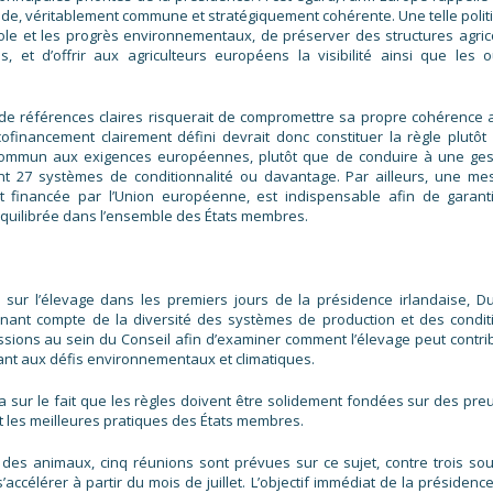
lide, véritablement commune et stratégiquement cohérente. Une telle polit
ole et les progrès environnementaux, de préserver des structures agric
 et d’offrir aux agriculteurs européens la visibilité ainsi que les ou
 références claires risquerait de compromettre sa propre cohérence a
financement clairement défini devrait donc constituer la règle plutôt
cle commun aux exigences européennes, plutôt que de conduire à une ges
nt 27 systèmes de conditionnalité ou davantage. Par ailleurs, une me
t financée par l’Union européenne, est indispensable afin de garanti
 équilibrée dans l’ensemble des États membres.
ur l’élevage dans les premiers jours de la présidence irlandaise, Du
enant compte de la diversité des systèmes de production et des condit
ussions au sein du Conseil afin d’examiner comment l’élevage peut contri
nt aux défis environnementaux et climatiques.
ra sur le fait que les règles doivent être solidement fondées sur des pre
et les meilleures pratiques des États membres.
t des animaux, cinq réunions sont prévues sur ce sujet, contre trois sou
accélérer à partir du mois de juillet. L’objectif immédiat de la présidence