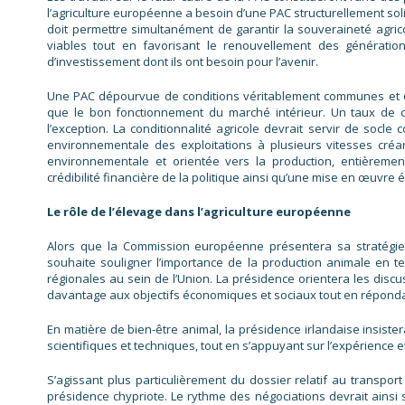
l’agriculture européenne a besoin d’une PAC structurellement so
doit permettre simultanément de garantir la souveraineté agric
viables tout en favorisant le renouvellement des générations,
d’investissement dont ils ont besoin pour l’avenir.
Une PAC dépourvue de conditions véritablement communes et de
que le bon fonctionnement du marché intérieur. Un taux de co
l’exception. La conditionnalité agricole devrait servir de so
environnementale des exploitations à plusieurs vitesses créa
environnementale et orientée vers la production, entièremen
crédibilité financière de la politique ainsi qu’une mise en œuvre
Le rôle de l’élevage dans l’agriculture européenne
Alors que la Commission européenne présentera sa stratégie s
souhaite souligner l’importance de la production animale en t
régionales au sein de l’Union. La présidence orientera les disc
davantage aux objectifs économiques et sociaux tout en réponda
En matière de bien-être animal, la présidence irlandaise insiste
scientifiques et techniques, tout en s’appuyant sur l’expérience 
S’agissant plus particulièrement du dossier relatif au transpor
présidence chypriote. Le rythme des négociations devrait ainsi s’