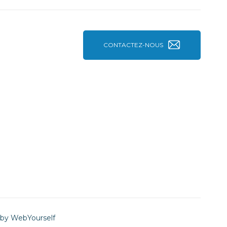
CONTACTEZ-NOUS
 by
WebYourself