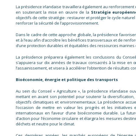
La présidence irlandaise travaillera également au renforcement
en soutenant la mise en œuvre de la
Stratégie européenne
objectifs de cette stratégie : restaurer et protéger le cycle nature
renforcer la sécurité de l’approvisionnement.
Dans le cadre de cette approche globale, la présidence favorisera 
et à l’eau afin d’accroître les bénéfices transversaux et de renfor
d’une protection durables et équitables des ressources marines 
La présidence préparera également les conclusions du Conseil
s’appuiera sur dix années de travaux consacrés à la mise en œu
l’assainissement, et visera à accélérer l’obtention de résultats 
Bioéconomie, énergie et politique des transports
Au sein du Conseil « Agriculture », la présidence irlandaise o
mettant en avant son potentiel pour soutenir la diversification
objectifs climatiques et environnementaux. La présidence accue
l’occasion de mettre en valeur les progrès et les initiatives
internationaux en faveur d’une bioéconomie durable. La futu
d’action pour l’économie circulaire et élargira les mesures destin
déchets et neutre pour le climat.
Ces dernières années, les marchés européens de l’énergie 