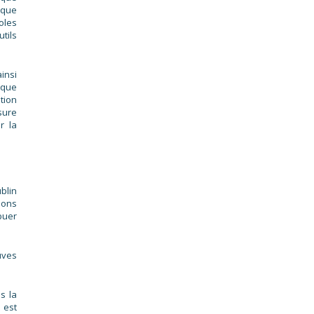
ique
oles
tils
insi
 que
tion
sure
r la
blin
ions
buer
uves
s la
 est