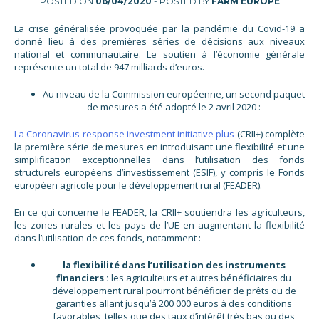
POSTED ON
06/04/2020
- POSTED BY
FARM EUROPE
La crise généralisée provoquée par la pandémie du Covid-19 a
donné lieu à des premières séries de décisions aux niveaux
national et communautaire. Le soutien à l’économie générale
représente un total de 947 milliards d’euros.
Au niveau de la Commission européenne, un second paquet
de mesures a été adopté le 2 avril 2020 :
La Coronavirus response investment initiative plus
(CRII+) complète
la première série de mesures en introduisant une flexibilité et une
simplification exceptionnelles dans l’utilisation des fonds
structurels européens d’investissement (ESIF), y compris le Fonds
européen agricole pour le développement rural (FEADER).
En ce qui concerne le FEADER, la CRII+ soutiendra les agriculteurs,
les zones rurales et les pays de l’UE en augmentant la flexibilité
dans l’utilisation de ces fonds, notamment :
la flexibilité dans l’utilisation des instruments
financiers :
les agriculteurs et autres bénéficiaires du
développement rural pourront bénéficier de prêts ou de
garanties allant jusqu’à 200 000 euros à des conditions
favorables, telles que des taux d’intérêt très bas ou des