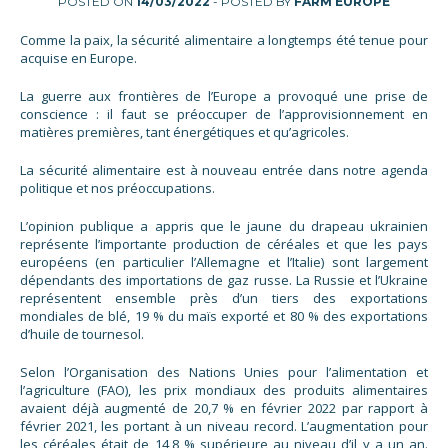
POSTED ON
14/03/2022
- POSTED BY
FARM EUROPE
Comme la paix, la sécurité alimentaire a longtemps été tenue pour
acquise en Europe.
La guerre aux frontières de l’Europe a provoqué une prise de
conscience : il faut se préoccuper de l’approvisionnement en
matières premières, tant énergétiques et qu’agricoles.
La sécurité alimentaire est à nouveau entrée dans notre agenda
politique et nos préoccupations.
L’opinion publique a appris que le jaune du drapeau ukrainien
représente l’importante production de céréales et que les pays
européens (en particulier l’Allemagne et l’Italie) sont largement
dépendants des importations de gaz russe. La Russie et l’Ukraine
représentent ensemble près d’un tiers des exportations
mondiales de blé, 19 % du maïs exporté et 80 % des exportations
d’huile de tournesol.
Selon l’Organisation des Nations Unies pour l’alimentation et
l’agriculture (FAO), les prix mondiaux des produits alimentaires
avaient déjà augmenté de 20,7 % en février 2022 par rapport à
février 2021, les portant à un niveau record. L’augmentation pour
les céréales était de 14,8 % supérieure au niveau d’il y a un an.