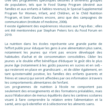
créé des programmes spécifiques destinés à différents groupes
de population, tels que le Food Stamp Program (destiné aux
familles et aux enfants à faibles revenus), le Special Supplemental
Program for Women, Infant, and Children, et le Child Nutrition
Program, et bien d’autres encore, ainsi que des campagnes de
communication (Institute of medicine, 2006).
Il existe également des expériences réussies aux Pays-Bas ; elles
ont été mentionnées par Stephan Peters lors du Food Forum en
2019.
La nutrition dans les écoles représente une grande partie de
l’effort public pour éduquer les gens à une alimentation plus saine,
notamment les jeunes qui n’ont pas encore développé des
habitudes d’achat et de consommation consolidées. Cibler les
jeunes a le double effet bénéfique d’éduquer le goût dès le plus
jeune âge (notamment à les goûts pauvres en sucres et en sel) –
qui resteront en place en grandissant -, et de cibler également, en
tant qu’externalité positive, les familles des enfants (parents et
frères et sœurs) qui seront affectées par ces information à travers
les comportements alimentaires de l’enfant.
Les programmes de nutrition à l’école ne comportent pas
seulement des enseignements et des formations préalables, mais
aussi l’élaboration de menus équilibrés dans les cantines scolaires
visant à faire comprendre la relation entre l’alimentation et la
santé, ainsi qu’à identifier et à sélectionner les aliments sains.