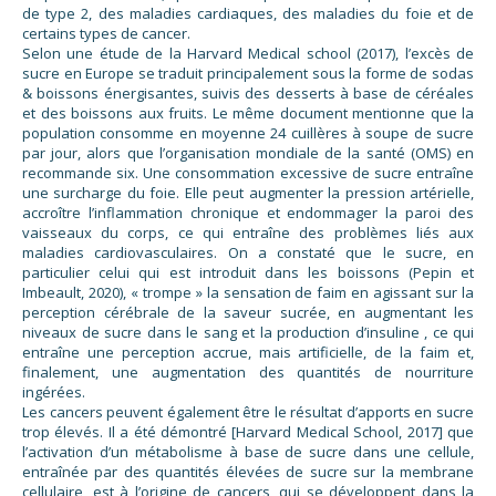
de type 2, des maladies cardiaques, des maladies du foie et de
certains types de cancer.
Selon une étude de la Harvard Medical school (2017), l’excès de
sucre en Europe se traduit principalement sous la forme de sodas
& boissons énergisantes, suivis des desserts à base de céréales
et des boissons aux fruits. Le même document mentionne que la
population consomme en moyenne 24 cuillères à soupe de sucre
par jour, alors que l’organisation mondiale de la santé (OMS) en
recommande six. Une consommation excessive de sucre entraîne
une surcharge du foie. Elle peut augmenter la pression artérielle,
accroître l’inflammation chronique et endommager la paroi des
vaisseaux du corps, ce qui entraîne des problèmes liés aux
maladies cardiovasculaires. On a constaté que le sucre, en
particulier celui qui est introduit dans les boissons (Pepin et
Imbeault, 2020), « trompe » la sensation de faim en agissant sur la
perception cérébrale de la saveur sucrée, en augmentant les
niveaux de sucre dans le sang et la production d’insuline , ce qui
entraîne une perception accrue, mais artificielle, de la faim et,
finalement, une augmentation des quantités de nourriture
ingérées.
Les cancers peuvent également être le résultat d’apports en sucre
trop élevés. Il a été démontré [Harvard Medical School, 2017] que
l’activation d’un métabolisme à base de sucre dans une cellule,
entraînée par des quantités élevées de sucre sur la membrane
cellulaire, est à l’origine de cancers, qui se développent dans la