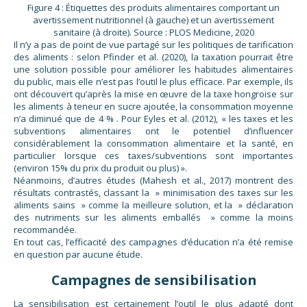
Figure 4 : Étiquettes des produits alimentaires comportant un
avertissement nutritionnel (à gauche) et un avertissement
sanitaire (à droite). Source : PLOS Medicine, 2020
Il n’y a pas de point de vue partagé sur les politiques de tarification
des aliments : selon Pfinder et al. (2020), la taxation pourrait être
une solution possible pour améliorer les habitudes alimentaires
du public, mais elle n’est pas l’outil le plus efficace. Par exemple, ils
ont découvert qu’après la mise en œuvre de la taxe hongroise sur
les aliments à teneur en sucre ajoutée, la consommation moyenne
n’a diminué que de 4 % . Pour Eyles et al. (2012), « les taxes et les
subventions alimentaires ont le potentiel d’influencer
considérablement la consommation alimentaire et la santé, en
particulier lorsque ces taxes/subventions sont importantes
(environ 15% du prix du produit ou plus) ».
Néanmoins, d’autres études (Mahesh et al., 2017) montrent des
résultats contrastés, classant la » minimisation des taxes sur les
aliments sains » comme la meilleure solution, et la » déclaration
des nutriments sur les aliments emballés » comme la moins
recommandée.
En tout cas, l’efficacité des campagnes d’éducation n’a été remise
en question par aucune étude.
Campagnes de sensibilisation
La sensibilisation est certainement l’outil le plus adapté dont