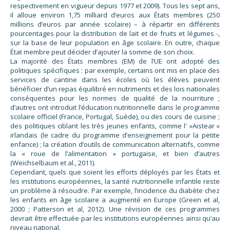
respectivement en vigueur depuis 1977 et 2009). Tous les sept ans,
il alloue environ 1,75 milliard d’euros aux États membres (250
millions d’euros par année scolaire) – à répartir en différents
pourcentages pour la distribution de lait et de fruits et légumes -,
sur la base de leur population en âge scolaire. En outre, chaque
État membre peut décider d’ajouter la somme de son choix.
La majorité des États membres (EM) de l’UE ont adopté des
politiques spécifiques : par exemple, certains ont mis en place des
services de cantine dans les écoles où les élèves peuvent
bénéficier d’un repas équilibré en nutriments et des lois nationales
conséquentes pour les normes de qualité de la nourriture ;
d’autres ont introduit l’éducation nutritionnelle dans le programme
scolaire officiel (France, Portugal, Suède), ou des cours de cuisine ;
des politiques ciblant les très jeunes enfants, comme l' »Aistear »
irlandais (le cadre du programme d’enseignement pour la petite
enfance) ; la création d’outils de communication alternatifs, comme
la « roue de l’alimentation » portugaise, et bien d’autres
(Weichselbaum et al., 2011).
Cependant, quels que soient les efforts déployés par les États et
les institutions européennes, la santé nutritionnelle infantile reste
un problème à résoudre. Par exemple, l’incidence du diabète chez
les enfants en âge scolaire a augmenté en Europe (Green et al,
2000 ; Patterson et al, 2012). Une révision de ces programmes
devrait être effectuée par les institutions européennes ainsi qu’au
niveau national.