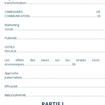
transformation…………………………………………………………………………………
CAMPAGNES DE
COMMUNICATION…………………………………………………………………… 35
Marketing
social………………………………………………………………………………………………
Publicité……………………………………………………………………………………………
OUTILS
FISCAUX………………………………………………………………………………………………
Les effets des taxes sur les strates socio-
économiques………………………………………………. 39
Approche
paternaliste………………………………………………………………………………………
Efficacité……………………………………………………………………………………………
BIBLIOGRAPHIE………………………………………………………………………………
PARTIE I