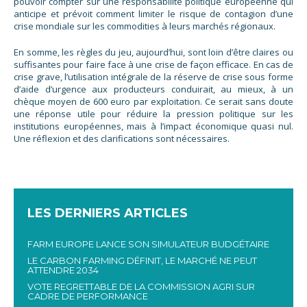
pouvoir compter sur une responsabilité politique européenne qui
anticipe et prévoit comment limiter le risque de contagion d’une
crise mondiale sur les commodities à leurs marchés régionaux.
En somme, les règles du jeu, aujourd’hui, sont loin d’être claires ou
suffisantes pour faire face à une crise de façon efficace. En cas de
crise grave, l’utilisation intégrale de la réserve de crise sous forme
d’aide d’urgence aux producteurs conduirait, au mieux, à un
chèque moyen de 600 euro par exploitation. Ce serait sans doute
une réponse utile pour réduire la pression politique sur les
institutions européennes, mais à l’impact économique quasi nul.
Une réflexion et des clarifications sont nécessaires.
LES DERNIERS ARTICLES
FARM EUROPE LANCE SON SIMULATEUR BUDGÉTAIRE
LE CARBON FARMING DÉFINIT, LE MARCHÉ NE PEUT
ATTENDRE 2034
VOTE REGRETTABLE DE LA COMMISSION AGRI SUR
CADRE DE PERFORMANCE